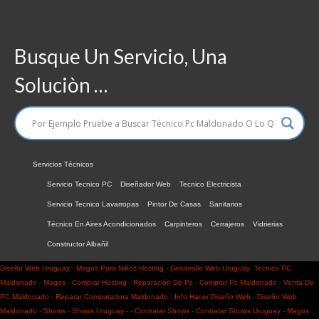
Busque Un Servicio, Una
Soluciòn …
Servicios Técnicos
Servicio Tecnico PC
Diseñador Web
Tecnico Electricista
Servicio Tecnico Lavarropas
Pintor De Casas
Sanitarios
Técnico En Aires Acondicionados
Carpinteros
Cerrajeros
Vidrierias
Constructor Albañil
Diseño Web Uruguay
-
Magos Para Niños
Hosting
-
Desarrollo Web Uruguay
-
Tecnico PC
Maldonado
-
Magos
-
Comprar Hosting
-
Reparación De Pc
-
Comprar Pc Maldonado
-
Venta De
PC Maldonado
-
Reparar Computadora Maldonado
-
Info Hacer
Diseño Web
-
Diseño Web
Maldonado
-
Shows
-
Shows Uruguay
-
- Contratar Shows
-
Contratar Shows Uruguay
-
Magos