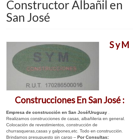
Constructor Albañil en
Servicio Tecnico PC
San José
Diseñador Web
Tecnico Electricista
S y M
Servicio Tecnico Lavarropas
Pintor De Casas
Sanitarios
Técnico En Aires Acondicionados
Construcciones En San José :
Carpinteros
Cerrajeros
Empresa de construcción en San José/Uruguay
.
Realizamos construcciones de casas, albañileria en general.
Vidrierias
Colocación de revestimientos, construcción de
churrasqueras,casas y galpones,etc. Todo en construcción.
Constructor Albañil
Brindamos presupuesto sin cargo –
Por Consultas: