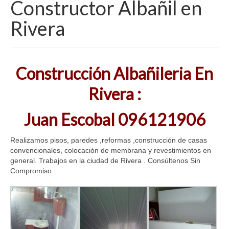
Constructor Albañil en
Servicio Tecnico PC
Rivera
Diseñador Web
Tecnico Electricista
Construcción Albañileria En
Servicio Tecnico Lavarropas
Rivera :
Pintor De Casas
Juan Escobal 096121906
Sanitarios
Realizamos pisos, paredes ,reformas ,construcción de casas
Técnico En Aires Acondicionados
convencionales, colocación de membrana y revestimientos en
general. Trabajos en la ciudad de Rivera . Consúltenos Sin
Carpinteros
Compromiso
Cerrajeros
Vidrierias
Constructor Albañil