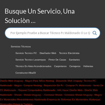
Busque Un Servicio, Una
Soluciòn …
Servicios Técnicos
Servicio Tecnico PC
Diseñador Web
Tecnico Electricista
Servicio Tecnico Lavarropas
Pintor De Casas
Sanitarios
Técnico En Aires Acondicionados
Carpinteros
Cerrajeros
Vidrierias
Constructor Albañil
Diseño Web Uruguay
-
Magos Para Niños
Hosting
-
Desarrollo Web Uruguay
-
Tecnico PC
Maldonado
-
Magos
-
Comprar Hosting
-
Reparación De Pc
-
Comprar Pc Maldonado
-
Venta De
PC Maldonado
-
Reparar Computadora Maldonado
-
Info Hacer
Diseño Web
-
Diseño Web
Maldonado
-
Shows
-
Shows Uruguay
-
- Contratar Shows
-
Contratar Shows Uruguay
-
Magos
En Montevideo
Revestimientos Maldonado
Empresa de Reformas En Montevideo
Mudanzas
Montevideo
Estancia Turistica