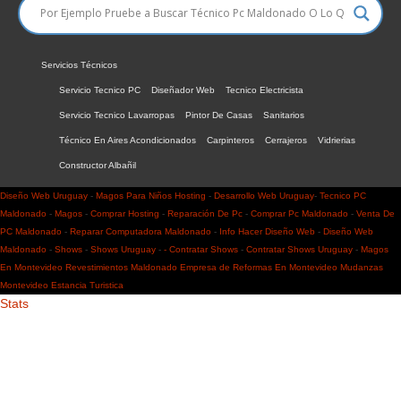
Servicios Técnicos
Servicio Tecnico PC
Diseñador Web
Tecnico Electricista
Servicio Tecnico Lavarropas
Pintor De Casas
Sanitarios
Técnico En Aires Acondicionados
Carpinteros
Cerrajeros
Vidrierias
Constructor Albañil
Diseño Web Uruguay
-
Magos Para Niños
Hosting
-
Desarrollo Web Uruguay
-
Tecnico PC
Maldonado
-
Magos
-
Comprar Hosting
-
Reparación De Pc
-
Comprar Pc Maldonado
-
Venta De
PC Maldonado
-
Reparar Computadora Maldonado
-
Info Hacer
Diseño Web
-
Diseño Web
Maldonado
-
Shows
-
Shows Uruguay
-
- Contratar Shows
-
Contratar Shows Uruguay
-
Magos
En Montevideo
Revestimientos Maldonado
Empresa de Reformas En Montevideo
Mudanzas
Montevideo
Estancia Turistica
Stats