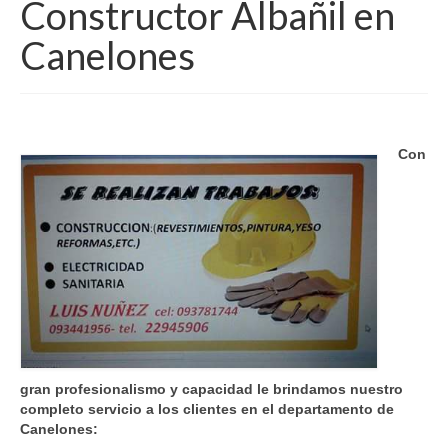
Constructor Albañil en
Servicio Tecnico PC
Canelones
Diseñador Web
Tecnico Electricista
Servicio Tecnico Lavarropas
Con
Pintor De Casas
Sanitarios
Técnico En Aires Acondicionados
Carpinteros
Cerrajeros
gran profesionalismo y capacidad le brindamos nuestro
Vidrierias
completo servicio a los clientes en el departamento de
Canelones:
Constructor Albañil