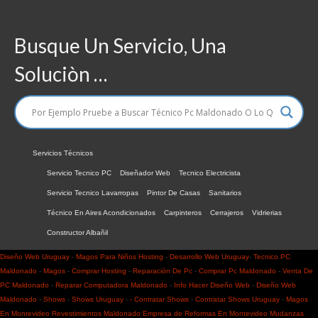
Busque Un Servicio, Una
Soluciòn …
Servicios Técnicos
Servicio Tecnico PC
Diseñador Web
Tecnico Electricista
Servicio Tecnico Lavarropas
Pintor De Casas
Sanitarios
Técnico En Aires Acondicionados
Carpinteros
Cerrajeros
Vidrierias
Constructor Albañil
Diseño Web Uruguay
-
Magos Para Niños
Hosting
-
Desarrollo Web Uruguay
-
Tecnico PC
Maldonado
-
Magos
-
Comprar Hosting
-
Reparación De Pc
-
Comprar Pc Maldonado
-
Venta De
PC Maldonado
-
Reparar Computadora Maldonado
-
Info Hacer
Diseño Web
-
Diseño Web
Maldonado
-
Shows
-
Shows Uruguay
-
- Contratar Shows
-
Contratar Shows Uruguay
-
Magos
En Montevideo
Revestimientos Maldonado
Empresa de Reformas En Montevideo
Mudanzas